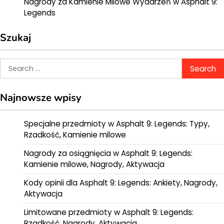
Nagrody za Kamienie Milowe Wydarzeń w Asphalt 9:
Legends
Szukaj
Search
for:
Najnowsze wpisy
Specjalne przedmioty w Asphalt 9: Legends: Typy,
Rzadkość, Kamienie milowe
Nagrody za osiągnięcia w Asphalt 9: Legends:
Kamienie milowe, Nagrody, Aktywacja
Kody opinii dla Asphalt 9: Legends: Ankiety, Nagrody,
Aktywacja
Limitowane przedmioty w Asphalt 9: Legends:
Rzadkość, Nagrody, Aktywacja