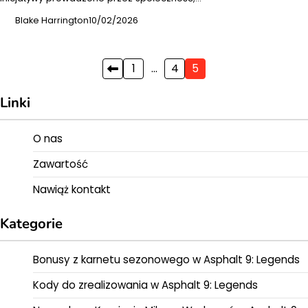
Blake Harrington
10/02/2026
Posts
1
…
4
5
pagination
Linki
O nas
Zawartość
Nawiąż kontakt
Kategorie
Bonusy z karnetu sezonowego w Asphalt 9: Legends
Kody do zrealizowania w Asphalt 9: Legends