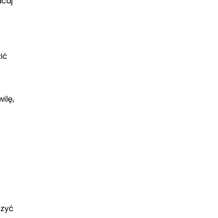
acaj
ić
ilę,
szyć