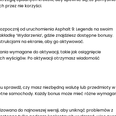
h przez nie korzyści.
zpocznij od uruchomienia Asphalt 9: Legends na swoim
akładkę ‘Wydarzenia’, gdzie znajdziesz dostępne bonusy.
strukcjami na ekranie, aby go aktywować.
ania wymagane do aktywacji, takie jak osiągnięcie
ych wyścigów. Po aktywacji otrzymasz wiadomość
u sprawdź, czy masz niezbędną walutę lub przedmioty w
etne samochody. Każdy bonus może mieć różne wymagan
alizowana do najnowszej wersji, aby uniknąć problemów z