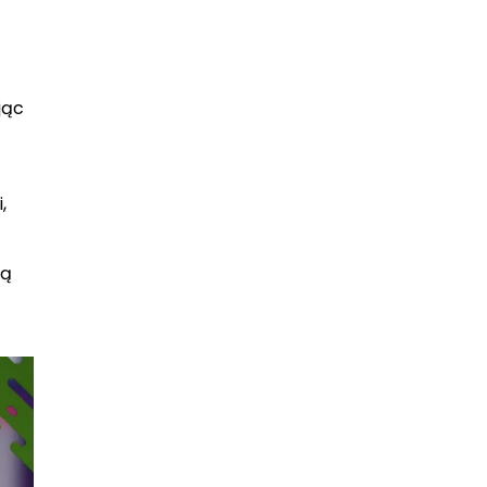
jąc
,
ją