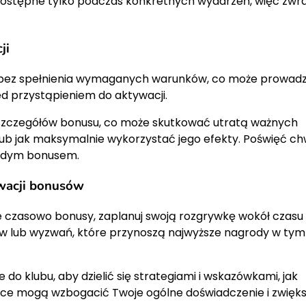
ostępne tylko podczas konkretnych wydarzeń, więc zwr
ji
bez spełnienia wymaganych warunków, co może prowadz
d przystąpieniem do aktywacji.
a szczegółów bonusu, co może skutkować utratą ważnych
lub jak maksymalnie wykorzystać jego efekty. Poświęć chw
ażdym bonusem.
wacji bonusów
ne czasowo bonusy, zaplanuj swoją rozgrywkę wokół czasu
ów lub wyzwań, które przynoszą najwyższe nagrody w tym
do klubu, aby dzielić się strategiami i wskazówkami, jak
ace mogą wzbogacić Twoje ogólne doświadczenie i zwięk